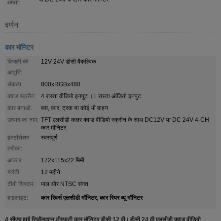
क्षमता:
वर्णन
कार मॉनिटर
बिजली की
12V-24V डीसी वैकल्पिक
आपूर्ति:
संकल्प:
800xRGBx480
क्वाड स्क्रीन:
4 रास्ता वीडियो इनपुट ।1 रास्ता ऑडियो इनपुट
कार बनाओ:
बस, कार, ट्रक या कोई भी वाहन
उत्पाद का नाम:
TFT एलसीडी कलर क्वाड वीडियो स्क्रीन के साथ DC12V या DC 24V 4-CH
कार मॉनिटर
इंस्टॉलेशन
स्वसंपूर्ण
तरीका:
आकार:
172x115x22 मिमी
गारंटी:
12 महीने
टीवी सिस्टम:
पाल और NTSC संगत
कार रिवर्स एलसीडी मॉनिटर
कार रियर व्यू मॉनिटर
हाइलाइट:
,
4 सीएच हाई रिजॉल्यूशन टीएफटी कार मॉनिटर डीसी 12 वी / डीसी 24 वी एलसीडी क्वाड वीडियो