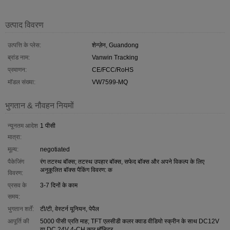
उत्पाद विवरण
उत्पत्ति के प्लेस:
शेन्ज़ेन, Guandong
ब्रांड नाम:
Vanwin Tracking
प्रमाणन:
CE/FCC/RoHS
मॉडल संख्या:
VW7599-MQ
भुगतान & नौवहन नियमों
न्यूनतम आदेश
1 पीसी
मात्रा:
मूल्य:
negotiated
पैकेजिंग
रंग तटस्थ बॉक्स; तटस्थ उपहार बॉक्स, सफेद बॉक्स और अपने विकल्प के लिए
अनुकूलित बॉक्स पैकिंग विवरण: क
विवरण:
प्रसव के
3-7 दिनों के काम
समय:
भुगतान शर्तें:
टी/टी, वेस्टर्न यूनियन, पेपैल
आपूर्ति की
5000 पीसी प्रति माह; TFT एलसीडी कलर क्वाड वीडियो स्क्रीन के साथ DC12V
या DC 24V 4-CH कार मॉनिटर